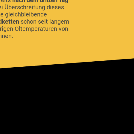
reits
nach dem dritten Tag
ei Überschreitung dieses
e gleichbleibende
dketten
schon seit langem
drigen Öltemperaturen von
nnen.