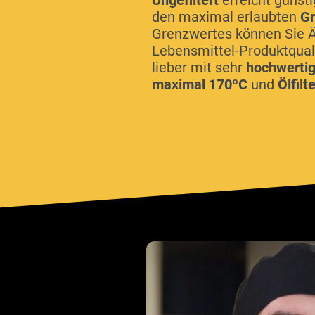
Ungefiltert
erreicht günsti
den maximal erlaubten
Gr
Grenzwertes können Sie Ä
Lebensmittel-Produktquali
lieber mit sehr
hochwertig
maximal 170ºC
und
Ölfilt