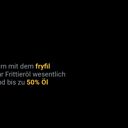
tern mit dem
fryfil
hr Frittieröl wesentlich
nd bis zu
50% Öl