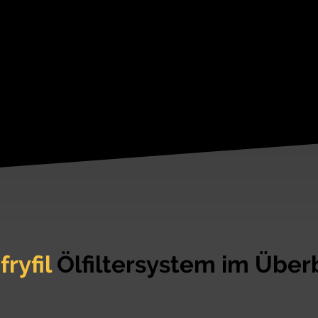
s
fryfil
Ölfiltersystem im Über