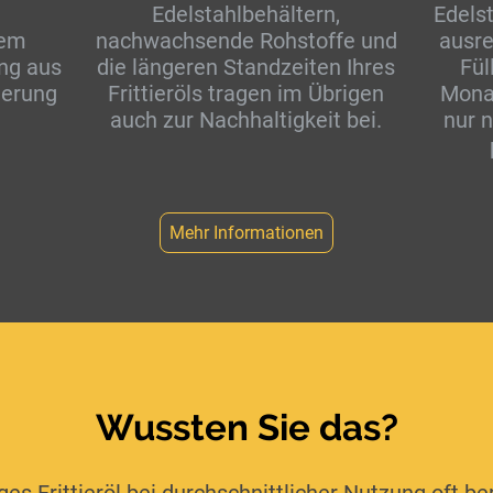
Edelstahlbehältern,
Edels
tem
nachwachsende Rohstoffe und
ausre
ung aus
die längeren Standzeiten Ihres
Fül
ierung
Frittieröls tragen im Übrigen
Mona
auch zur Nachhaltigkeit bei.
nur n
Mehr Informationen
Wussten Sie das?