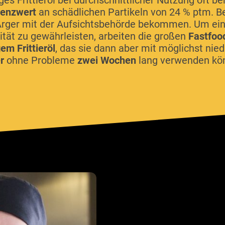
ges Frittieröl bei durchschnittlicher Nutzung oft be
enzwert
an schädlichen Partikeln von 24 % ptm. B
rger mit der Aufsichtsbehörde bekommen. Um ein
tät zu gewährleisten, arbeiten die großen
Fastfoo
em Frittieröl
, das sie dann aber mit möglichst nie
er
ohne Probleme
zwei Wochen
lang verwenden kö